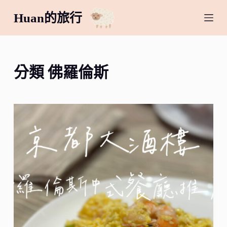
跳
Huan的旅行
至
主
要
內
分類
佛羅倫斯
容