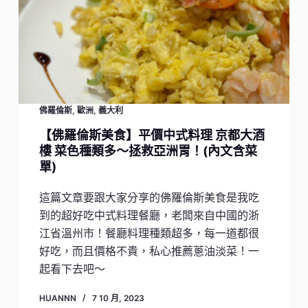
佛羅倫斯
,
歐洲
,
義大利
【佛羅倫斯美食】平價中式料理 京都大酒
樓 菜色種類多～拯救亞洲胃！(內文含菜
單)
這篇文章要跟大家分享的佛羅倫斯美食是我吃
到的超好吃中式料理餐廳，老闆來自中國的浙
江省溫州市！餐廳料理種類超多，每一道都很
好吃，而且價格不貴，私心推薦蔥油淡菜！一
起看下去吧～
HUANNN
7 10 月, 2023