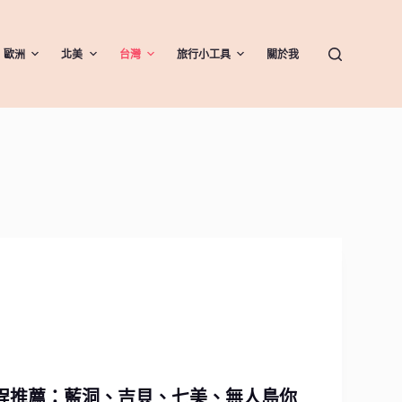
歐洲
北美
台灣
旅行小工具
關於我
程推薦：藍洞、吉貝、七美、無人島你