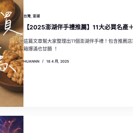
台灣
,
澎湖
【2025澎湖伴手禮推薦】11大必買名
這篇文章幫大家整理出11個澎湖伴手禮！包含推薦
箱爆滿也甘願 ！
HUANNN
18 4 月, 2025