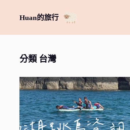
跳
至
Huan的旅行
主
要
內
容
分類
台灣