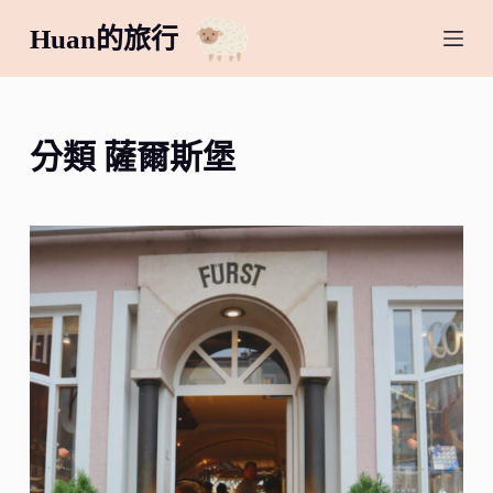
跳
Huan的旅行
至
主
要
內
分類
薩爾斯堡
容