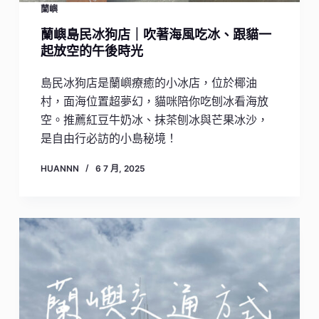
蘭嶼
蘭嶼島民冰狗店｜吹著海風吃冰、跟貓一
起放空的午後時光
島民冰狗店是蘭嶼療癒的小冰店，位於椰油
村，面海位置超夢幻，貓咪陪你吃刨冰看海放
空。推薦紅豆牛奶冰、抹茶刨冰與芒果冰沙，
是自由行必訪的小島秘境！
HUANNN
6 7 月, 2025