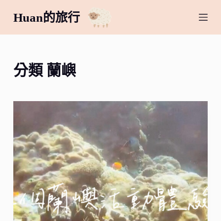
跳
Huan的旅行
至
主
要
內
分類
蘭嶼
容