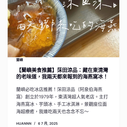
蘭嶼
【蘭嶼美食推薦】莯田涼品：藏在東清灣
的老味道，我兩天都來報到的海燕窩冰！
蘭嶼必吃冰店推薦！莯田涼品（阿泉伯海燕
窩）創立於1979年，東清灣超人氣老店。主打
海燕窩冰、芋頭冰、手工冰淇淋，景觀座位面
海超療癒，我連吃兩天也念念不忘～
HUANNN
6 7 月, 2025