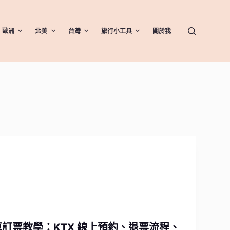
歐洲
北美
台灣
旅行小工具
關於我
韓國火車訂票教學：KTX 線上預約、退票流程、