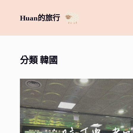
跳
至
Huan的旅行
主
要
內
容
分類
韓國