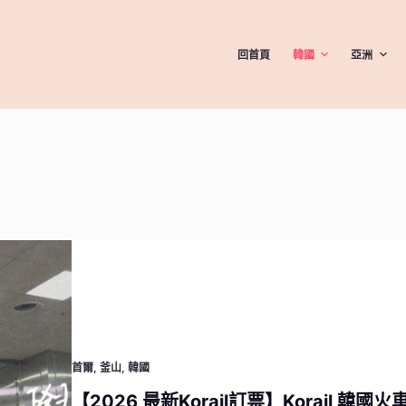
回首頁
韓國
亞洲
首爾
,
釜山
,
韓國
【2026 最新Korail訂票】Korail 