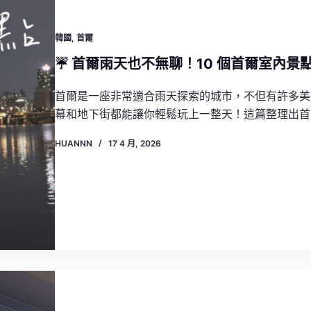
韓國
,
首爾
☔ 首爾雨天也不無聊！10 個首爾室內
首爾是一座非常適合雨天探索的城市，不但有許多美
幕和地下街都能讓你輕鬆玩上一整天！這篇整理出首
HUANNN
17 4 月, 2026