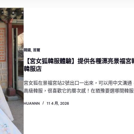
韓國
,
首爾
【宮女狐韓服體驗】提供各種漂亮景福宮
韓服店
宮女狐在景福宮站2號出口一出來，可以用中文溝通
高級韓服，很喜歡它的層次感！在猶豫要選哪間韓服
HUANNN
11 4 月, 2026