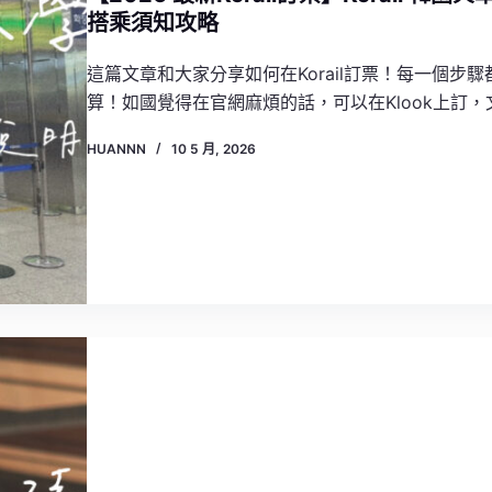
搭乘須知攻略
這篇文章和大家分享如何在Korail訂票！每一個
算！如國覺得在官網麻煩的話，可以在Klook上訂
HUANNN
10 5 月, 2026