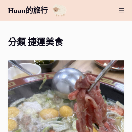
跳
Huan的旅行
至
主
要
內
分類
捷運美食
容