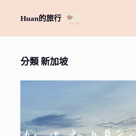
跳
至
Huan的旅行
主
要
內
容
分類
新加坡