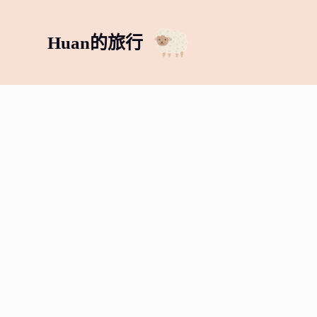
跳
至
Huan的旅行
主
要
內
容