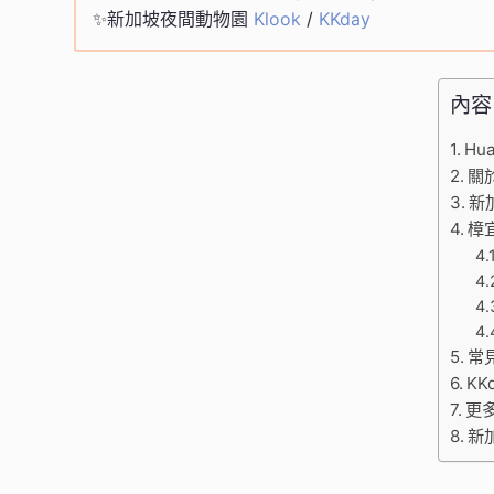
✨新加坡夜間動物園
Klook
/
KKday
內容
Hu
關
新
樟
常
KK
更
新