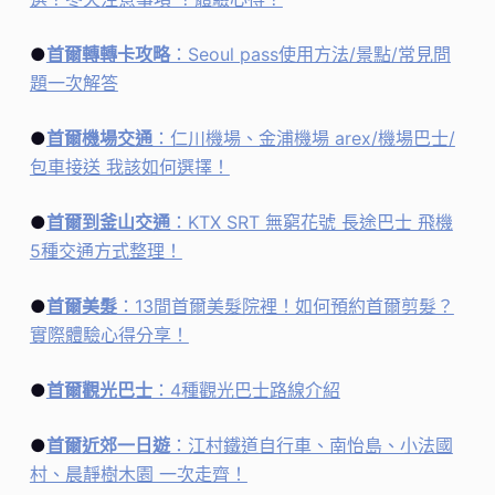
●
首爾轉轉卡攻略
：Seoul pass使用方法/景點/常見問
題一次解答
●
首爾機場交通
：仁川機場、金浦機場 arex/機場巴士/
包車接送 我該如何選擇！
●
首爾到釜山交通
：KTX SRT 無窮花號 長途巴士 飛機
5種交通方式整理！
●
首爾美髮
：13間首爾美髮院裡！如何預約首爾剪髮？
實際體驗心得分享！
●
首爾觀光巴士
：4種觀光巴士路線介紹
●
首爾近郊一日遊
：江村鐵道自行車、南怡島、小法國
村、晨靜樹木園 一次走齊！