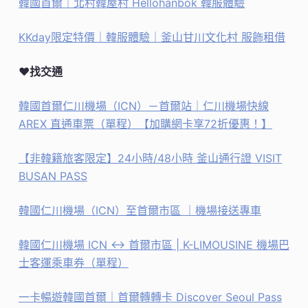
韓國首爾｜北村韓屋村 Hellohanbok 韓服體驗
KKday限定特價｜韓服體驗｜釜山甘川文化村 服飾租借
♥找交通
韓國首爾仁川機場（ICN）－首爾站｜仁川機場快線
AREX 直通車票（單程）【加購網卡享72折優惠！】
【非韓籍旅客限定】24小時/48小時 釜山通行證 VISIT
BUSAN PASS
韓國仁川機場（ICN）至首爾市區 ｜機場接送專車
韓國仁川機場 ICN <-> 首爾市區 | K-LIMOUSINE 機場巴
士客運乘車券（單程）
一卡暢遊韓國首爾｜首爾轉轉卡 Discover Seoul Pass