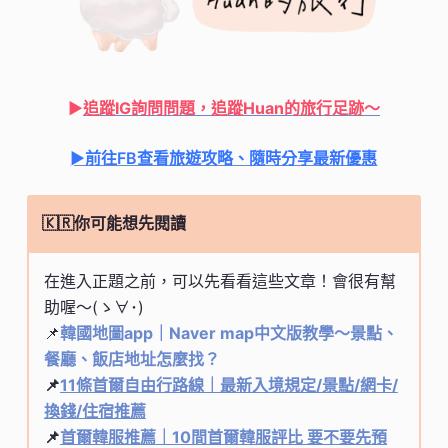
►
追蹤IG詢問問題，追蹤Huan的旅行足跡
～
►前往FB查看旅遊攻略、隨時分享最新優惠
🇰🇷你可能想先閱讀
在進入正題之前，可以先看看這些文章！會很有幫
助喔～(ゝ∀･)
📌
韓國地圖app｜Naver map中文版教學～景點、
餐廳、飯店地址怎麼找？
📌
11條首爾自由行路線｜最新入境規定/景點/網卡/
換錢/住宿推薦
📌
首爾韓服推薦｜10間首爾韓服評比 要不要先預