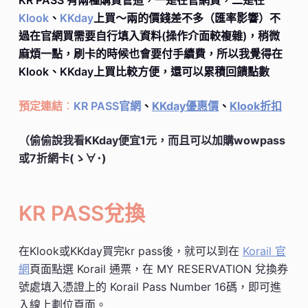
Klook
、
KKday
上買～兩的價錢差不多（匯率影響）不
過在官網買需要自行填入資料(操作介面較複雜)，稍微
麻煩一點，刷卡的時候也會要付手續費，所以我覺得在
Klook、KKday上買比較方便，還可以累積回饋點數
預定連結
：
KR PASS官網
、
KKday優惠價
、
Klook折扣
（偷偷說我看KKday便宜1元，而且可以加購wowpass
或7折網卡(ゝ∀･)
KR PASS兌換
在Klook或KKday買完kr pass後，就可以到在
Korail 官
網
頁面點選 Korail 通票，在 MY RESERVATION 兌換券
號處填入憑證上的 Korail Pass Number 16碼，即可進
入線上劃位頁面。