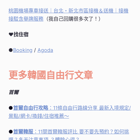
桃園機場專車接送｜台北・新北市區接機＆送機｜接機
接駁含舉牌服務
（我自己回購很多次了！）
♥
找住宿
●
Booking
/
Agoda
更多韓國自由行文章
首爾
●
首爾自由行攻略
：11條自由行路線分享 最新入境規定/
景點/網卡/換錢/住宿推薦～
●
首爾韓服
：11間首爾韓服評比 要不要先預約？如何挑
選？冬天注意事項 ？體驗心得？