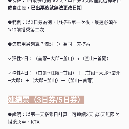
●備註：1日最多可劃位2次，單日第3次起僅能選擇站位
或自由座，
已出票後就無法更改日期
●範例：以2日券為例，1/1搭乘第一次後，最遲必須在
1/10前搭乘第二次
●怎麼用最划算？備註（）為同一天搭乘
✓彈性2日：（首爾⭢大邱⭢釜山）+（釜山⭢首爾）
✓彈性4日：（首爾⭢江陵⭢首爾）＋（首爾⭢大邱⭢慶州
⭢大邱）＋（大邱⭢釜山）＋（釜山⭢首爾）
連續票（3日券/5日券）
●說明：以第一天搭乘日計算，可連續3天或5天無限次
搭乘火車、KTX