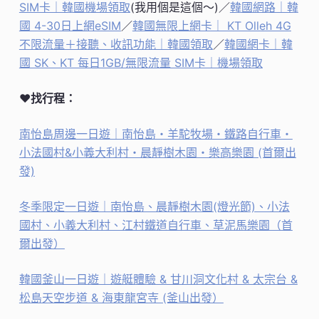
SIM卡｜韓國機場領取
(我用個是這個～)／
韓國網路｜韓
國 4-30日上網eSIM
／
韓國無限上網卡｜ KT Olleh 4G
不限流量＋接聽、收訊功能｜韓國領取
／
韓國網卡｜韓
國 SK、KT 每日1GB/無限流量 SIM卡｜機場領取
♥找行程：
南怡島周邊一日遊｜南怡島・羊駝牧場・鐵路自行車・
小法國村&小義大利村・晨靜樹木園・樂高樂園 (首爾出
發)
冬季限定一日遊｜南怡島、晨靜樹木園(燈光節)、小法
國村、小義大利村、江村鐵道自行車、草泥馬樂園（首
爾出發）
韓國釜山一日遊｜遊艇體驗 & 甘川洞文化村 & 太宗台 &
松島天空步道 & 海東龍宮寺 (釜山出發）