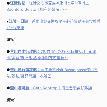
●
江陵甜點
：江陵必吃嫩豆腐冰淇淋순두부젤라또
Soontofu Gelato！還有無敵海景～
江陵一日遊：
首爾出發交通攻略＋必訪景點＋美食推薦
●
+行程安排
釜山
●
釜山自由行攻略
：7條自由行路線 必玩景點/住宿/網
卡/美食/近郊旅遊/季節限定遊推薦～
●
釜山通
行證攻略
：要不要買visit Busan pass/使用方
法/景點/常見問題一次解答
●
釜山咖啡廳
：Cafe Rooftop｜海雲台網美咖啡廳
慶州