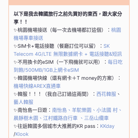
以下是我去韓國旅行之前先買好的東西，跟大家分
享！！
✨桃園機場接送（每一次去機場都訂這個）：
桃園
機場專車接送
✨SIM卡+電話接聽（餐廳訂位可以留）：
SK
Telecom 4G/LTE 無限數據網卡 + 電話接聽&短訊
✨不用換卡的eSIM（一下飛機就可以用）：
每日吃
到飽/500MB/1GB上網卡eSIM
✨韓國機場快線（還有網卡＋T money的方案）：
機場快線AREX直通車
✨韓服！！！（我自己訂過這兩間）：
西花韓服
、
藝人韓服
✨南怡島一日遊：
南怡島、羊駝樂園、小法國 村、
晨靜樹木園、江村鐵路自行車 、三岳山纜車
✨往返韓國多個城市大推薦的KR pass：
KKday
/
Klook