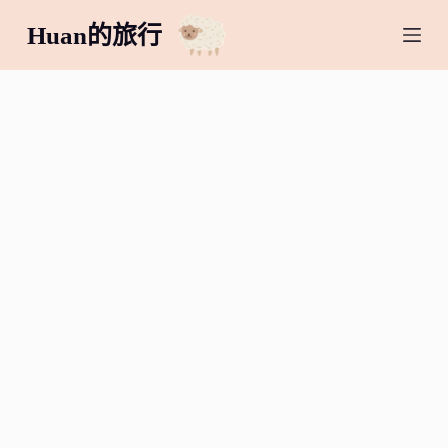
跳
Huan的旅行
至
主
要
內
容