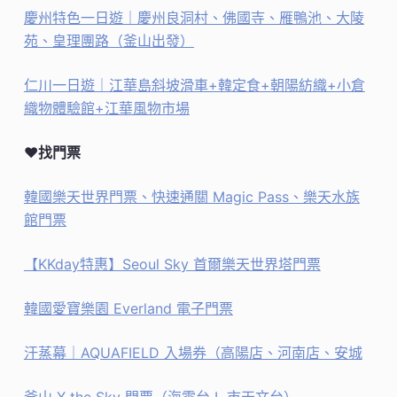
慶州特色一日遊｜慶州良洞村、佛國寺、雁鴨池、大陵
苑、皇理團路（釜山出發）
仁川一日遊｜江華島斜坡滑車+韓定食+朝陽紡織+小倉
織物體驗館+江華風物市場
♥找門票
韓國樂天世界門票、快速通關 Magic Pass、樂天水族
館門票
【KKday特惠】Seoul Sky 首爾樂天世界塔門票
韓國愛寶樂園 Everland 電子門票
汗蒸幕｜AQUAFIELD 入場券（高陽店、河南店、安城
釜山 X the Sky 門票（海雲台 L 市天文台）