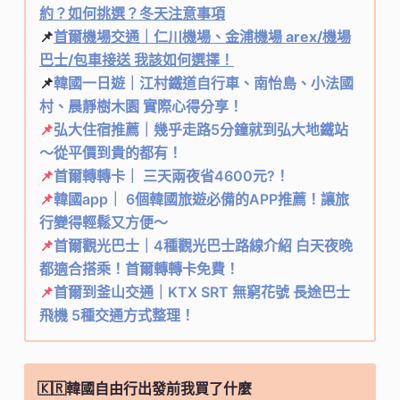
約？如何挑選？冬天注意事項
📌
首爾機場交通｜仁川機場、金浦機場 arex/機場
巴士/包車接送 我該如何選擇！
📌
韓國一日遊｜江村鐵道自行車、南怡島、小法國
村、晨靜樹木園 實際心得分享！
📌
弘大住宿推薦｜幾乎走路5分鐘就到弘大地鐵站
～從平價到貴的都有！
📌
首爾轉轉卡｜ 三天兩夜省4600元?！
📌
韓國app｜ 6個韓國旅遊必備的APP推薦！讓旅
行變得輕鬆又方便～
📌
首爾觀光巴士｜4種觀光巴士路線介紹 白天夜晚
都適合搭乘！首爾轉轉卡免費！
📌
首爾到釜山交通｜KTX SRT 無窮花號 長途巴士
飛機 5種交通方式整理！
🇰🇷韓國自由行出發前我買了什麼