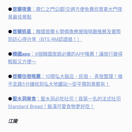
●
首爾夜景
：興仁之門公園|交通方便免費欣賞東大門夜
景最佳景點
●
首爾追星
：韓國首爾６間偶像應援咖啡廳推薦及實際
到訪心得分享（BTS RM認證過！）
●
韓國app
：6個韓國旅遊必備的APP推薦！讓旅行變得
輕鬆又方便～
●
首爾住宿推薦
：10間弘大飯店、民宿、 青旅整理！幾
乎走路5分鐘就到弘大地鐵站～從平價到貴都有！
●
聖水洞美食
：聖水洞必吃吐司！我第一名的法式吐司
Standard Bread！裝潢可愛食物更好吃！
江陵