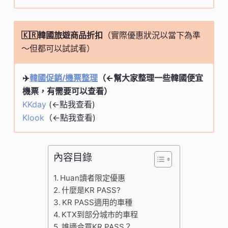
🇰🇷韓國旅遊商品折扣
（實際優惠狀況以當下為準
～但都可以試試看）
✈️
韓國促銷/機票整理
（<-幫大家整理一些韓國便宜
機票，有需要可以查看）
KKday
(<-點我查看)
Klook
（<-點我查看)
內容目錄
Huan讀者限定優惠
什麼是KR PASS?
KR PASS適用的車種
KTX到部分城市的車程
誰適合買KR PASS？