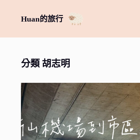
跳
至
Huan的旅行
主
要
內
容
分類
胡志明