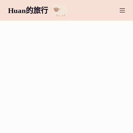
跳
Huan的旅行
至
主
要
內
容