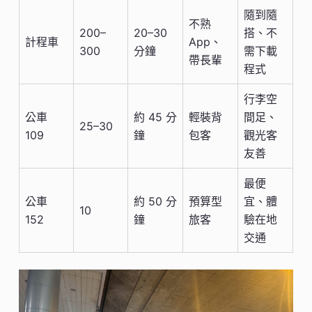
隨到隨
不熟
200–
20–30
搭、不
計程車
App、
300
分鐘
需下載
帶長輩
程式
行李空
公車
約 45 分
輕裝背
間足、
25–30
109
鐘
包客
觀光客
友善
最便
公車
約 50 分
預算型
宜、體
10
152
鐘
旅客
驗在地
交通