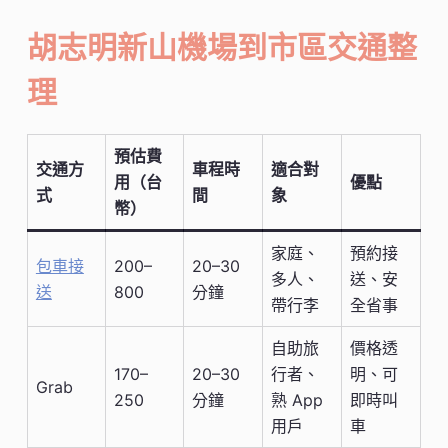
胡志明新山機場到市區交通整
理
預估費
交通方
車程時
適合對
用（台
優點
式
間
象
幣）
家庭、
預約接
包車接
200–
20–30
多人、
送、安
送
800
分鐘
帶行李
全省事
自助旅
價格透
170–
20–30
行者、
明、可
Grab
250
分鐘
熟 App
即時叫
用戶
車