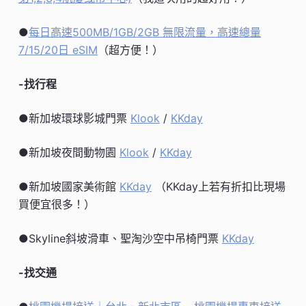
●
每日高速500MB/1GB/2GB 無限流量，高速總量
7/15/20日 eSIM
（超方便！）
-找行程
●新加坡環球影城門票
Klook
/
KKday
●新加坡夜間動物園
Klook
/
KKday
●新加坡國家美術館
KKday
（KKday上若有折扣比現場
買便宜很多！）
●Skyline斜坡滑車、聖淘沙空中吊椅門票
KKday
-找交通