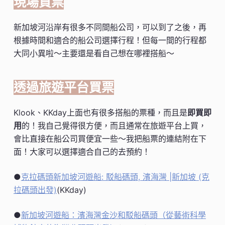
現場買票
新加坡河沿岸有很多不同間船公司，可以到了之後，再
根據時間和適合的船公司選擇行程！但每一間的行程都
大同小異啦～主要還是看自己想在哪裡搭船～
透過旅遊平台買票
Klook、KKday上面也有很多搭船的票種，而且是
即買即
用
的！我自己覺得很方便，而且通常在旅遊平台上買，
會比直接在船公司買便宜一些～我把船票的連結附在下
面！大家可以選擇適合自己的去預約！
●
克拉碼頭新加坡河遊船: 駁船碼頭, 濱海灣 |新加坡 (克
拉碼頭出發)
(KKday)
●
新加坡河遊船：濱海灣金沙和駁船碼頭（從藝術科學