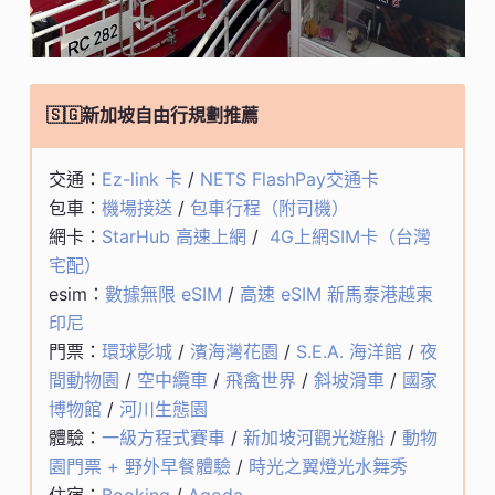
🇸🇬新加坡自由行規劃推薦
交通：
Ez-link 卡
/
NETS FlashPay交通卡
包車：
機場接送
/
包車行程（附司機）
網卡：
StarHub 高速上網
/
4G上網SIM卡（台灣
宅配）
esim：
數據無限 eSIM
/
高速 eSIM 新馬泰港越柬
印尼
門票：
環球影城
/
濱海灣花園
/
S.E.A. 海洋館
/
夜
間動物園
/
空中纜車
/
飛禽世界
/
斜坡滑車
/
國家
博物館
/
河川生態園
體驗：
一級方程式賽車
/
新加坡河觀光遊船
/
動物
園門票 + 野外早餐體驗
/
時光之翼燈光水舞秀
住宿：
Booking
/
Agoda