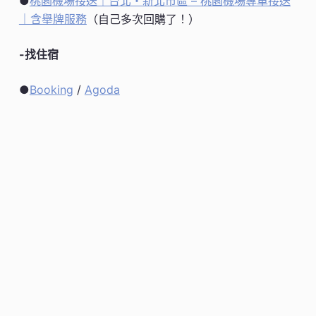
●
桃園機場接送｜台北・新北市區 – 桃園機場專車接送
｜含舉牌服務
（自己多次回購了！）
-找住宿
●
Booking
/
Agoda