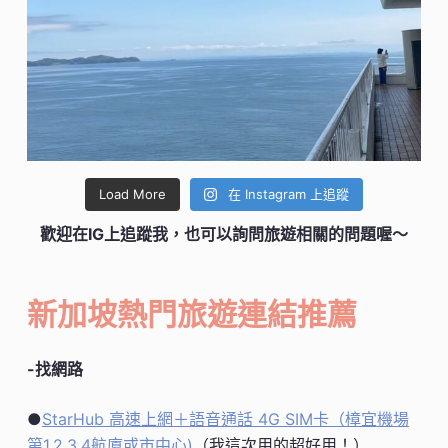
Load More
在 Instagram 上追蹤
歡迎在IG上追蹤我，也可以詢問旅遊相關的問題喔～
新加坡熱門旅遊連結推薦
-找網路
●
StarHub 高速上網＋語音通話 4G SIM卡（樟宜機場
第1,2,3,4航廈或市中心)
（我這次用的超好用！）