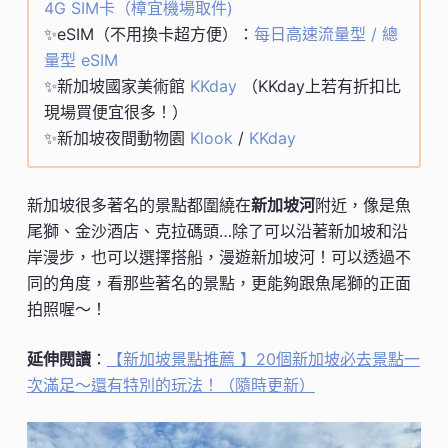
4G SIM卡（樟宜機場取件)
✨eSIM（不用換卡超方便）：
每日高速流量型 / 總
量型 eSIM
✨新加坡國家美術館
KKday
（KKday上若有折扣比
現場買便宜很多！）
✨新加坡夜間動物園
Klook
/
KKday
新加坡很多著名的景點都圍繞在
新加坡河
附近，像是魚
尾獅、金沙酒店、克拉碼頭…除了可以沿著新加坡和沿
岸漫步，也可以選擇搭船，漫遊新加坡河！可以透過不
同的角度，看那些著名的景點，更能夠跟魚尾獅的正面
拍照喔～！
延伸閱讀
：
【新加坡景點推薦 】20個新加坡必去景點一
次滿足～還有特別的玩法！（隨時更新）