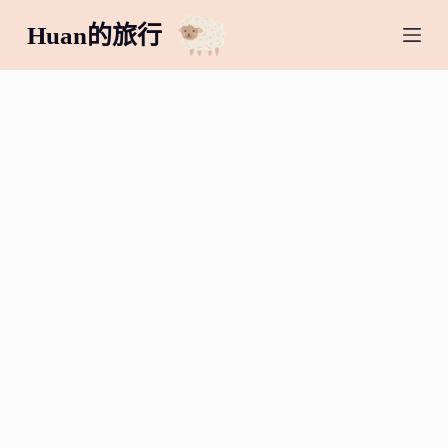
跳
Huan的旅行
至
主
要
內
容