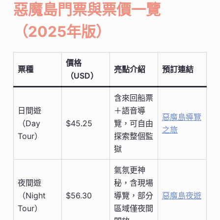
惡魔島門票與票價一覽
（2025年版）
價格
票種
亮點介紹
預訂連結
（USD）
含來回船票
日間遊
＋語音導
惡魔島導覽
（Day
$45.25
覽，可自由
之旅
Tour）
探索整個監
獄
氣氛更神
夜間遊
秘，含現場
（Night
$56.30
導覽，部分
惡魔島夜遊
Tour）
區域僅夜間