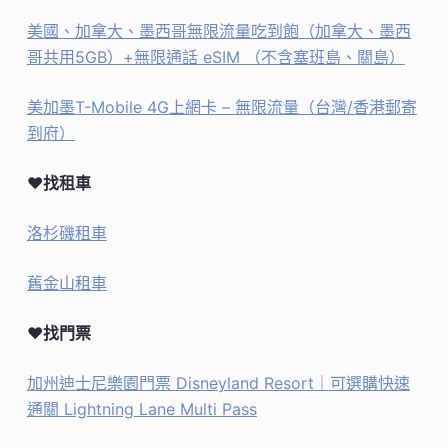
美國、加拿大、墨西哥無限流量吃到飽（加拿大、墨西
哥共用5GB）+無限通話 eSIM （不含塞班島、關島）
美加墨T-Mobile 4G上網卡 – 無限流量（台灣/香港郵寄
到府）
♥找租車
洛杉磯租車
舊金山租車
♥找門票
加州迪士尼樂園門票 Disneyland Resort｜可選購快速
通關 Lightning Lane Multi Pass