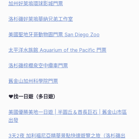
加州好萊塢環球影城門票
洛杉磯好萊塢華納兄弟工作室
美國聖地牙哥動物園門票 San Diego Zoo
太平洋水族館 Aquarium of the Pacific 門票
洛杉磯棕櫚泉空中纜車門票
舊金山加州科學院門票
♥找一日遊（多日遊）
美國優勝美地一日遊 | 半圓丘＆酋長巨石 | 舊金山市區
出發
3天2夜 加利福尼亞精華景點快速遊覽之旅（洛杉磯出