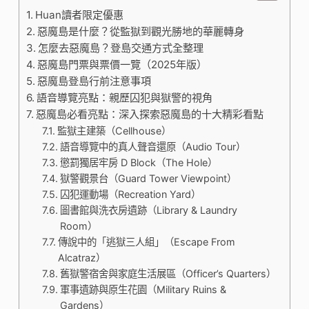
Huan讀者限定優惠
惡魔島是什麼？從監獄到觀光勝地的華麗轉身
怎麼去惡魔島？登島交通方式全整理
惡魔島門票與票價一覽（2025年版）
惡魔島登島行前注意事項
語音導覽亮點：親歷囚犯與獄警的視角
惡魔島必看亮點：深入探索惡魔島的十大精彩看點
監獄主建築（Cellhouse）
語音導覽中的真人聲音還原（Audio Tour）
懲罰獨居牢房 D Block（The Hole）
獄警觀景台（Guard Tower Viewpoint）
囚犯運動場（Recreation Yard）
圖書館與洗衣房遺跡（Library & Laundry
Room）
傳說中的「逃獄三人組」（Escape From
Alcatraz）
舊獄警宿舍與家庭生活展區（Officer’s Quarters）
軍事遺跡與原生花園（Military Ruins &
Gardens）