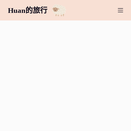
跳
Huan的旅行
至
主
要
內
容