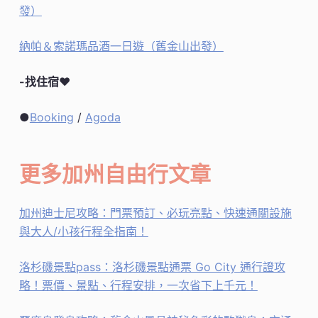
發）
納帕＆索諾瑪品酒一日遊（舊金山出發）
-找住宿
♥
●
Booking
/
Agoda
更多加州自由行文章
加州迪士尼攻略：門票預訂、必玩亮點、快速通關設施
與大人/小孩行程全指南！
洛杉磯景點pass：洛杉磯景點通票 Go City 通行證攻
略！票價、景點、行程安排，一次省下上千元！