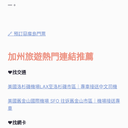
一。
🔗 預訂惡魔島門票
加州旅遊熱門連結推薦
♥找交通
美國洛杉磯機場LAX至洛杉磯市區｜專車接送中文司機
美國舊金山國際機場 SFO 往返舊金山市區｜機場接送專
車
♥找網卡