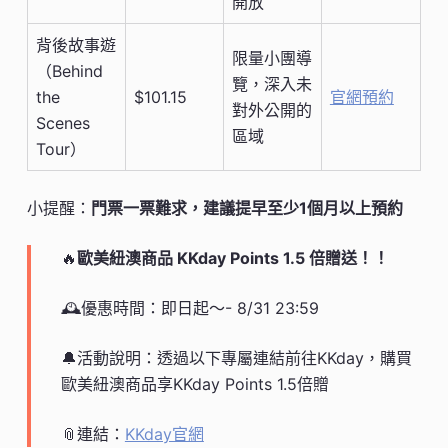
開放
背後故事遊
限量小團導
（Behind
覽，深入未
the
$101.15
官網預約
對外公開的
Scenes
區域
Tour）
小提醒：
門票一票難求，建議提早至少1個月以上預約
🔥
歐美紐澳商品 KKday Points 1.5 倍贈送！！
🕰️優惠時間：即日起～- 8/31 23:59
🔔活動說明：透過以下專屬連結前往KKday，購買
歐美紐澳商品享KKday Points 1.5倍贈
📎連結：
KKday官網