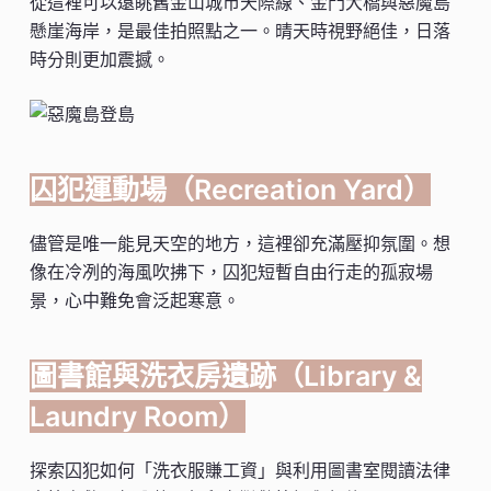
從這裡可以遠眺舊金山城市天際線、金門大橋與惡魔島
懸崖海岸，是最佳拍照點之一。晴天時視野絕佳，日落
時分則更加震撼。
囚犯運動場（Recreation Yard）
儘管是唯一能見天空的地方，這裡卻充滿壓抑氛圍。想
像在冷冽的海風吹拂下，囚犯短暫自由行走的孤寂場
景，心中難免會泛起寒意。
圖書館與洗衣房遺跡（Library &
Laundry Room）
探索囚犯如何「洗衣服賺工資」與利用圖書室閱讀法律