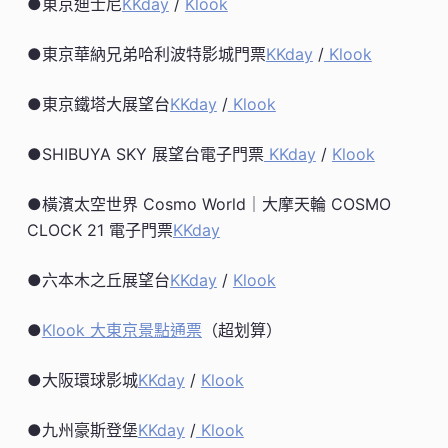
●東京迪士尼
KKday
/
Klook
●東京華納兄弟哈利波特影城門票
KKday
/
Klook
●東京鐵塔大展望台
KKday
/
Klook
●SHIBUYA SKY 展望台電子門票
KKday
/
Klook
●橫濱太空世界 Cosmo World｜大摩天輪 COSMO
CLOCK 21 電子門票
KKday
●六本木之丘展望台
KKday
/
Klook
●
Klook 大東京景點通票
（超划算）
●大阪環球影城
KKday
/
Klook
●九州豪斯登堡
KKday
/
Klook