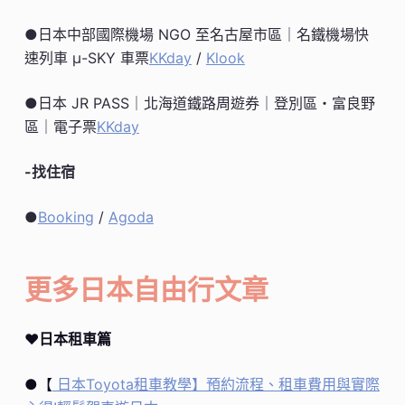
●日本中部國際機場 NGO 至名古屋市區｜名鐵機場快
速列車 μ-SKY 車票
KKday
/
Klook
●日本 JR PASS｜北海道鐵路周遊券｜登別區・富良野
區｜電子票
KKday
-找住宿
●
Booking
/
Agoda
更多日本自由行文章
♥
日本租車篇
●【
日本Toyota租車教學】預約流程、租車費用與實際