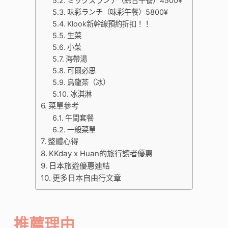
ミックスランチ（綜合午餐）4500¥
味彩ランチ（味彩午餐）5800¥
Klook新幹線預約折扣！！
生菜
小菜
海帶湯
可爾必思
烏龍茶（冰）
冰淇淋
菜單參考
午間套餐
一般菜單
整體心得
KKday x Huan的旅行讀者優惠
日本旅遊優惠連結
更多日本自由行文章
推薦理由