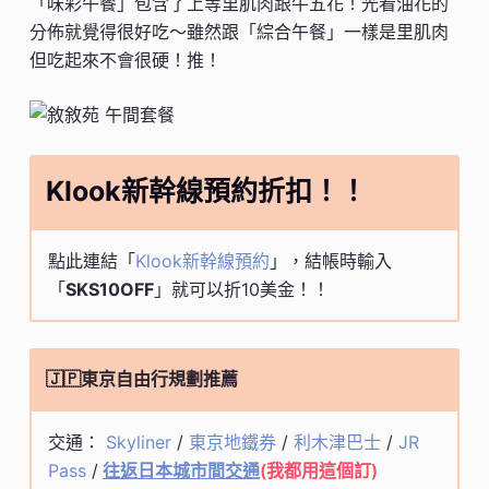
「味彩午餐」包含了上等里肌肉跟牛五花！光看油花的
分佈就覺得很好吃～雖然跟「綜合午餐」一樣是里肌肉
但吃起來不會很硬！推！
Klook新幹線預約折扣！！
點此連結「
Klook新幹線預約
」，結帳時輸入
「
SKS10OFF
」就可以折10美金！！
🇯🇵東京自由行規劃推薦
交通：
Skyliner
/
東京地鐵券
/
利木津巴士
/
JR
Pass
/
往返日本城市間交通
(我都用這個訂)