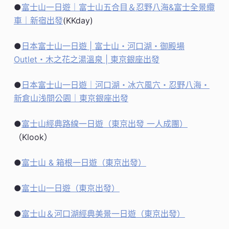
●
富士山一日遊｜富士山五合目＆忍野八海&富士全景纜
車｜新宿出發
(KKday)
●
日本富士山一日遊 | 富士山・河口湖・御殿場
Outlet・木之花之湯溫泉 | 東京銀座出發
●
日本富士山一日遊｜河口湖・冰穴風穴・忍野八海・
新倉山浅間公園｜東京銀座出發
●
富士山經典路線一日遊（東京出發 一人成團）
（Klook）
●
富士山 & 箱根一日遊（東京出發）
●
富士山一日遊（東京出發）
●
富士山＆河口湖經典美景一日遊（東京出發）