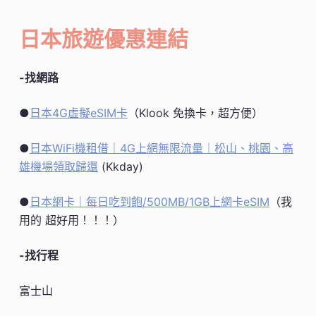
日本旅遊優惠連結
-找網路
●
日本4G虛擬eSIM卡
（Klook 免換卡，超方便）
●
日本WiFi機租借｜4G上網無限流量｜松山、桃園、高
雄機場領取歸還
(Kkday)
●
日本網卡｜每日吃到飽/500MB/1GB上網卡eSIM
（我
用的 超好用！！！）
-找行程
富士山