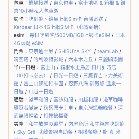
包車：
機場接送
/
東京包車
/
富士地區 & 箱根 & 鎌
倉10小時私人包車遊
網卡：
吃到飽、總量上網Sim卡 台灣寄送
/
Kardear 日本4G上網SIM卡（郵寄到府）
esim：
每日吃到飽/500MB/1GB上網卡eSIM
/
日本
4G虛擬 eSIM
門票：
東京迪士尼
/
SHIBUYA SKY
/
teamLab
/
晴空塔
/
哈利波特影城
/
六本木之丘
/
三麗鷗樂園
半/一日遊：
富士山
/
箱根水上鳥居 日川計時店
（IG打卡必去）
/
日光一日遊
/
三鷹森吉卜力美術
館
/
富士山網紅打卡團
/
忍野八海 御殿場 溫泉一
日遊
/
川越一日遊
體驗：
淺草和服
/
蕾絲和服
/
川越和服
/
淺草咖啡
廳忍者變身
/
秋葉原卡丁車
/
東京灣遊輪晚餐
/
清
酒無限暢飲
/
相撲錦標賽
美食：
和牛放題の殿堂
/
肉屋台所 和牛燒肉吃到飽
/
Sky Grill 武藏景觀自助餐
/
相撲餐廳
/
鮨 真 米