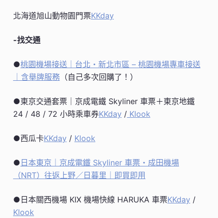
北海道旭山動物園門票
KKday
-找交通
●
桃園機場接送｜台北・新北市區 – 桃園機場專車接送
｜含舉牌服務
（自己多次回購了！）
●東京交通套票｜京成電鐵 Skyliner 車票＋東京地鐵
24 / 48 / 72 小時乘車券
KKday
/
Klook
●西瓜卡
KKday
/
Klook
●
日本東京｜京成電鐵 Skyliner 車票・成田機場
（NRT）往返上野／日暮里｜即買即用
●日本關西機場 KIX 機場快線 HARUKA 車票
KKday
/
Klook