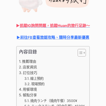
►
追蹤IG詢問問題，追蹤Huan的旅行足跡
～
►前往FB查看旅遊攻略、隨時分享最新優惠
內容目錄
推薦理由
店家資訊
訂位技巧
線上預約
現場預約
用餐環境
餐點分享
焼肉ランチ（燒肉午餐）3500¥