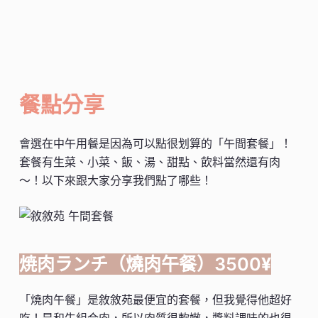
餐點分享
會選在中午用餐是因為可以點很划算的「午間套餐」！
套餐有生菜、小菜、飯、湯、甜點、飲料當然還有肉
～！以下來跟大家分享我們點了哪些！
焼肉ランチ（燒肉午餐）3500
¥
「燒肉午餐」是敘敘苑最便宜的套餐，但我覺得他超好
吃！是和牛組合肉，所以肉質很軟嫩，醬料調味的也很