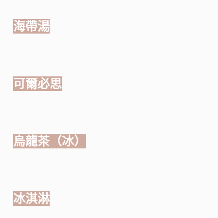
海帶湯
可爾必思
烏龍茶（冰）
冰淇淋