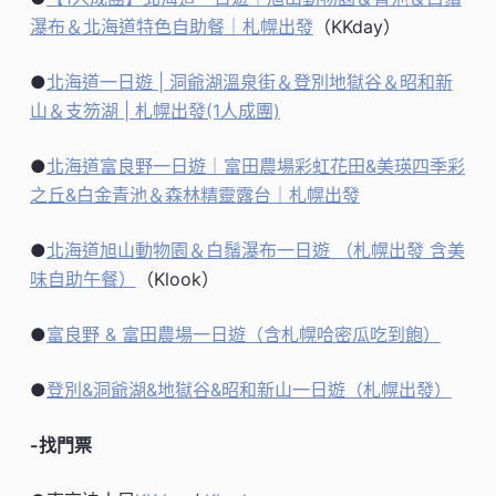
瀑布＆北海道特色自助餐｜札幌出發
（KKday）
●
北海道一日遊 | 洞爺湖溫泉街＆登別地獄谷＆昭和新
山＆支笏湖 | 札幌出發(1人成團)
●
北海道富良野一日遊｜富田農場彩虹花田&美瑛四季彩
之丘&白金青池＆森林精靈露台｜札幌出發
●
北海道旭山動物園＆白鬚瀑布一日遊 （札幌出發 含美
味自助午餐）
（Klook）
●
富良野 & 富田農場一日遊（含札幌哈密瓜吃到飽）
●
登別&洞爺湖&地獄谷&昭和新山一日遊（札幌出發）
-找門票