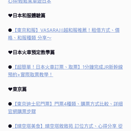
心得!輕鬆駕車遊日本
♥
日本和服體驗篇
●
【東京和服】VASARA川越和服推薦！租借方式、價
格、和服種類 分享～
♥
日本火車預定教學篇
●
【超簡單！日本火車訂票、取票】1分鐘完成JR新幹線
預約+實際取票教學！
♥
東京篇
●
【東京迪士尼門票】門票4種類、購票方式比較、詳細
官網購票步驟
●
【晴空塔美食】晴空塔敘敘苑 訂位方式、心得分享 從