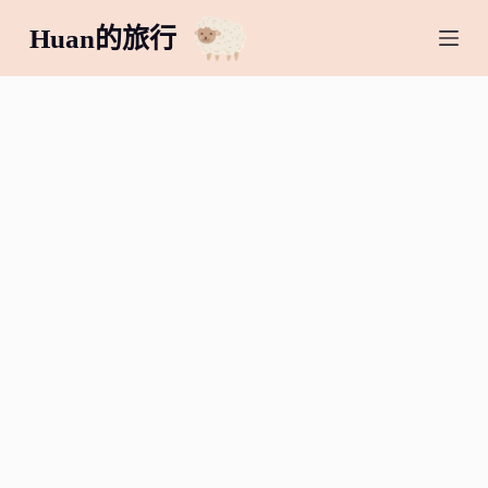
跳
Huan的旅行
至
主
要
內
容