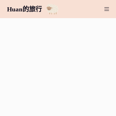
跳
Huan的旅行
至
主
要
內
容