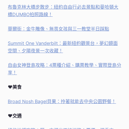
布魯克林大橋步散步：紐約自由行必去景點和曼哈頓大
橋DUMBO拍照路線！
華爾街：金牛雕像、無畏女孩與三一教堂半日踩點
Summit One Vanderbilt：最新紐約觀景台，夢幻鏡面
空間、夕陽夜景一次收藏！
自由女神登島攻略：4票種介紹、購票教學、實際登島分
享！
♥美食
Broad Nosh Bagel貝果：拎著就能去中央公園野餐！
♥交通