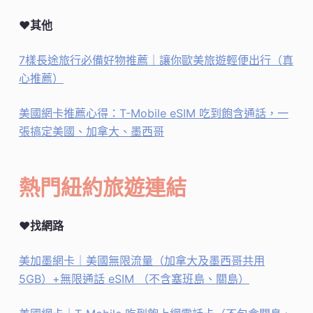
♥其他
7樣長途旅行必備好物推薦｜讓你歐美旅遊輕便出行（真
心推薦）
美國網卡推薦心得：T-Mobile eSIM 吃到飽含通話，一
張搞定美國、加拿大、墨西哥
熱門紐約旅遊連結
♥找網路
美加墨網卡｜美國無限流量（加拿大及墨西哥共用
5GB）+無限通話 eSIM （不含塞班島、關島）