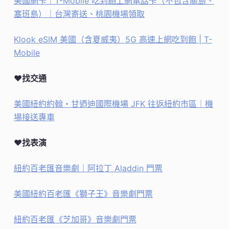
美國網卡｜T-Mobile 吃到飽上網電話卡（不包含關島、
塞班島）｜台灣寄送、桃園機場領取
Klook eSIM 美國（含夏威夷）5G 高速上網吃到飽 | T-
Mobile
♥找交通
美國紐約約翰・甘迺迪國際機場 JFK 往返紐約市區｜機
場接送專車
♥找表演
紐約百老匯音樂劇｜阿拉丁 Aladdin 門票
美國紐約百老匯《獅子王》音樂劇門票
紐約百老匯《芝加哥》音樂劇門票