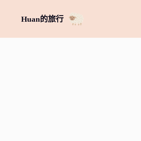
跳
至
Huan的旅行
主
要
內
容